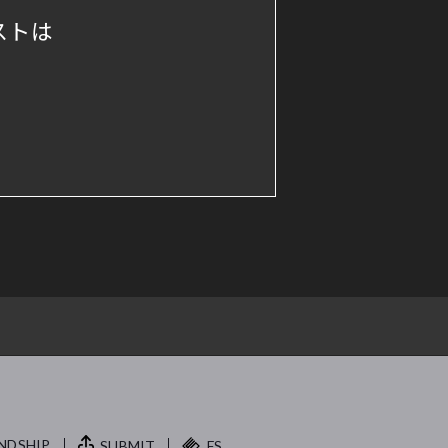
ストは
NDSHIP.
SUBMIT
FS.