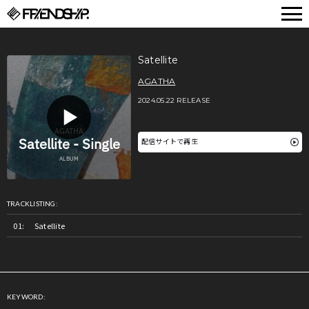
FRIENDSHIP.
Satellite
AGATHA
2024.05.22 RELEASE
配信サイトで再生
TRACKLISTING:
Satellite
KEYWORD: