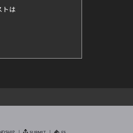
ストは
NDSHIP.
SUBMIT
FS.