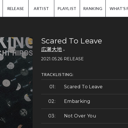
IP.
RELEASE
ARTIST
PLAYLIST
RANKING
WHAT'S 
Scared To Leave
広瀬大地
2021.05.26 RELEASE
TRACKLISTING:
Scared To Leave
Embarking
Not Over You