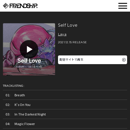
FRIENDSHIP.
Self Love
Laya
2021.12.15 RELEASE
配信サイトで再生
TRACKLISTING:
Breath
It's On You
In The Darkest Night
Magic Flower