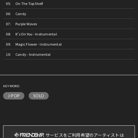
On The Top Shelf
Candy
Purple Waves
It's On You - Instrumental
Magic Flower - Instrumental
Candy - Instrumental
KEYWORD:
J-POP
SOLO
サービスをご利用希望のアーティストは