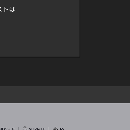
ストは
NDSHIP.
SUBMIT
FS.