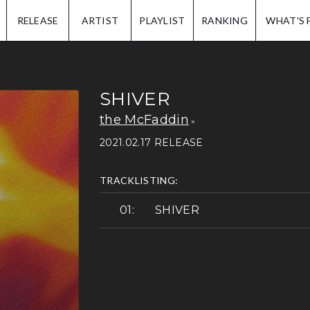
IP.
RELEASE
ARTIST
PLAYLIST
RANKING
WHAT'S 
SHIVER
the McFaddin
2021.02.17 RELEASE
TRACKLISTING:
SHIVER