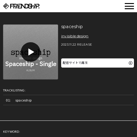
FRIENDSHIP.
spaceship
invisible design
2023.11.22 RELEASE
配信サイトで再生
TRACKLISTING:
spaceship
KEYWORD: