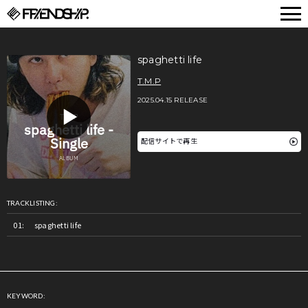
FRIENDSHIP.
spaghetti life
T.M.P
2025.04.15 RELEASE
配信サイトで再生
TRACKLISTING:
spaghetti life
KEYWORD: