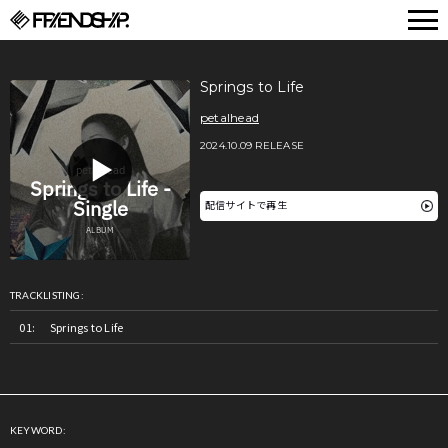
FRIENDSHIP.
Springs to Life
petalhead
2024.10.09 RELEASE
配信サイトで再生
TRACKLISTING:
Springs to Life
KEYWORD: