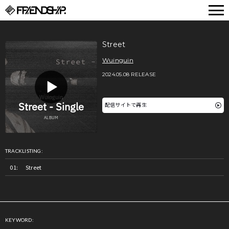
FRIENDSHIP.
Street
Wuinguin
2024.05.08 RELEASE
配信サイトで再生
TRACKLISTING:
Street
KEYWORD: