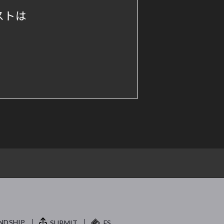
ストは
NDSHIP.
SUBMIT
FS.