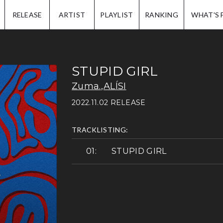
IP.
RELEASE
ARTIST
PLAYLIST
RANKING
WHAT'S 
STUPID GIRL
Zuma.
,
ALÍSI
2022.11.02 RELEASE
TRACKLISTING:
STUPID GIRL