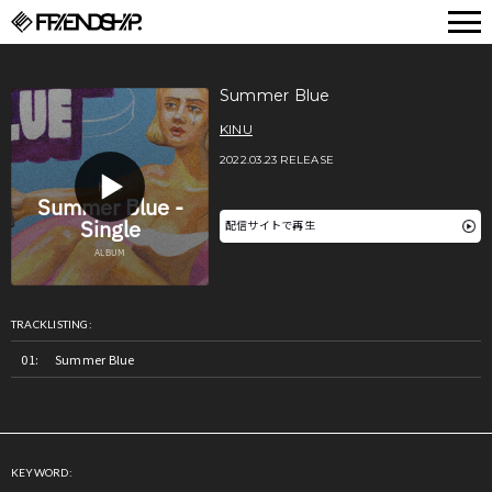
FRIENDSHIP.
Summer Blue
KINU
2022.03.23 RELEASE
配信サイトで再生
TRACKLISTING:
Summer Blue
KEYWORD: