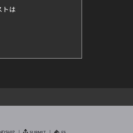
ストは
NDSHIP.
SUBMIT
FS.