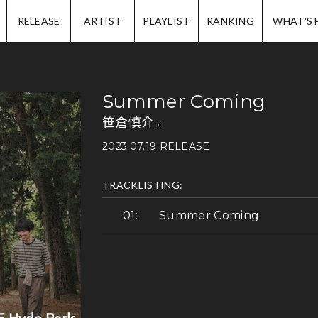
IP.
RELEASE
ARTIST
PLAYLIST
RANKING
WHAT'S 
Summer Coming
笹倉慎介
2023.07.19 RELEASE
TRACKLISTING:
Summer Coming