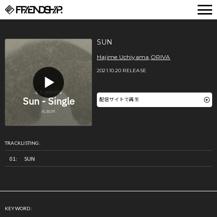
FRIENDSHIP.
SUN
Hajime Uchiyama
,
ORIVA
2021.10.20 RELEASE
配信サイトで再生
TRACKLISTING:
SUN
KEYWORD: