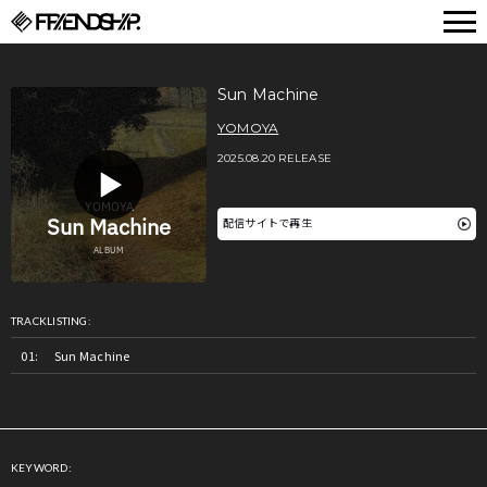
FRIENDSHIP.
Sun Machine
YOMOYA
2025.08.20 RELEASE
配信サイトで再生
TRACKLISTING:
Sun Machine
KEYWORD: