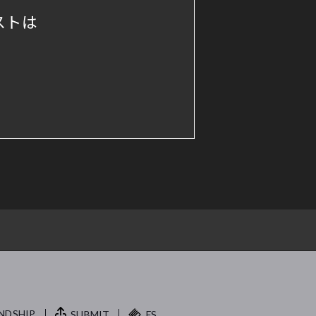
ストは
NDSHIP.
SUBMIT
FS.