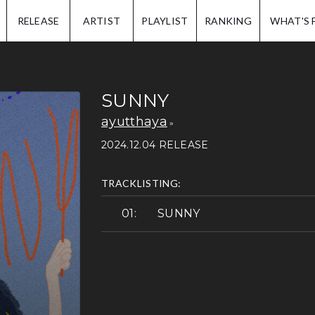
IP.
RELEASE
ARTIST
PLAYLIST
RANKING
WHAT'S 
SUNNY
ayutthaya
2024.12.04 RELEASE
TRACKLISTING:
SUNNY