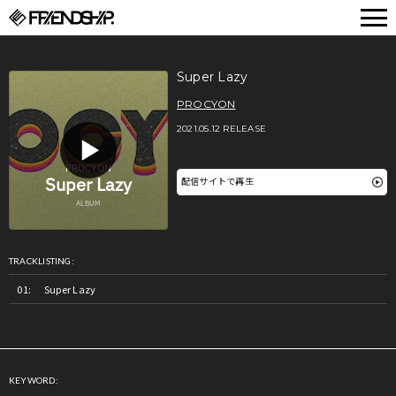
FRIENDSHIP.
Super Lazy
PROCYON
2021.05.12 RELEASE
配信サイトで再生
TRACKLISTING:
Super Lazy
KEYWORD: