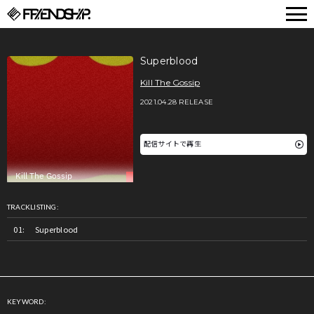
FRIENDSHIP.
Superblood
Kill The Gossip
2021.04.28 RELEASE
配信サイトで再生
TRACKLISTING:
Superblood
KEYWORD: