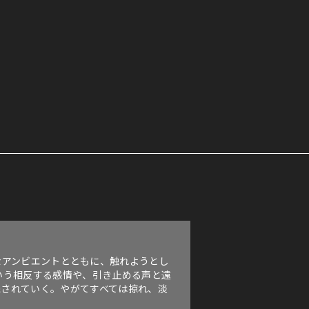
の有機的なアンビエントとともに、触れようとし
いう相反する感情や、引き止める声と遠
残されていく。やがてすべては掠れ、淡