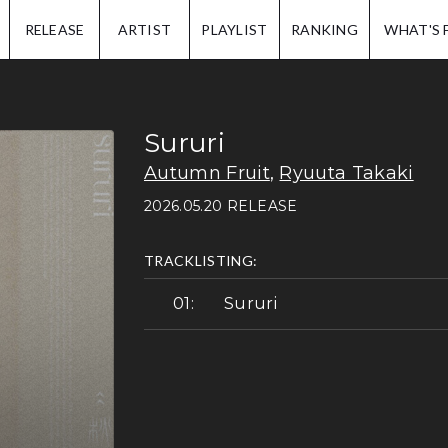
IP.
RELEASE
ARTIST
PLAYLIST
RANKING
WHAT'S 
Sururi
Autumn Fruit
,
Ryuuta Takaki
2026.05.20 RELEASE
TRACKLISTING:
Sururi