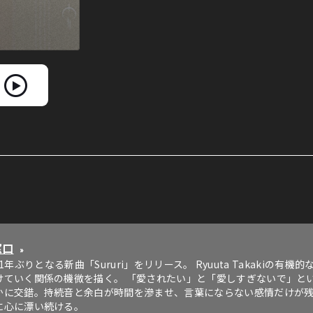
窓口
»
uitが1年ぶりとなる新曲「Sururi」をリリース。 Ryuuta Takaki
けていく関係の機微を描く。 「愛されたい」と「愛しすぎないで」と
かに交錯。持続音と余白が時間を滲ませ、言葉にならない感情だけが
に心に漂い続ける。