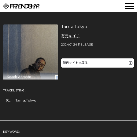
FRIENDSHIP.
Tama,Tokyo
有元キイチ
2024.01.24 RELEASE
配信サイトで再生
TRACKLISTING:
Tama,Tokyo
KEYWORD: