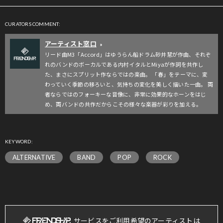
CURATORS COMMENT:
アーティスト窓口
»
リード曲M3「Accord」はゆうらん船ドラム砂井慧が作曲、それぞ
れのバンドのボーカルである内村イタルとMiyaが作詞を共作し
た、まさにスプリット作ならではの楽曲。 「春」をテーマに、変
わっていく季節の移ろいと、気持ちの変化を美しく描いた一曲。 両
者ならではのフォーキーな音像に、非常に効果的なホーンをはじ
め、両バンドの共作だからこその様々な楽器が彩りを加える。
KEYWORD:
ALTERNATIVE
BAND
POP
ROCK
サービスをご利用希望のアーティストは