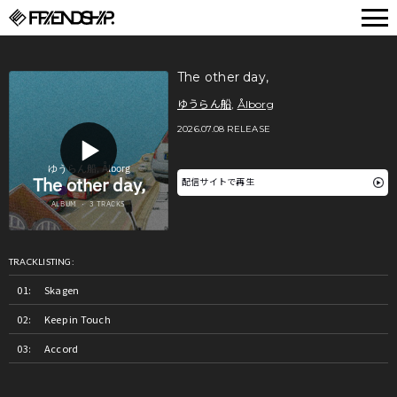
FRIENDSHIP.
The other day,
ゆうらん船
,
Ålborg
2026.07.08 RELEASE
配信サイトで再生
TRACKLISTING:
Skagen
Keep in Touch
Accord