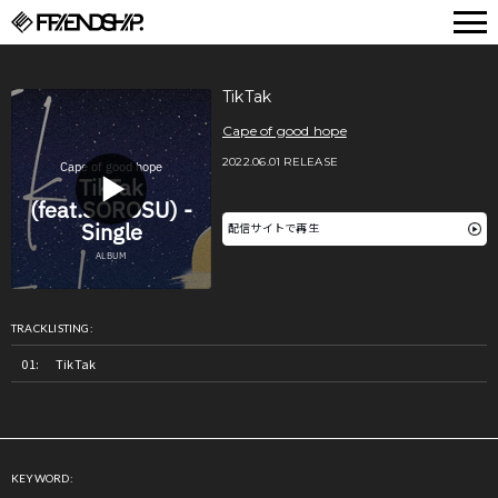
FRIENDSHIP.
TikTak
Cape of good hope
2022.06.01 RELEASE
配信サイトで再生
TRACKLISTING:
TikTak
KEYWORD: