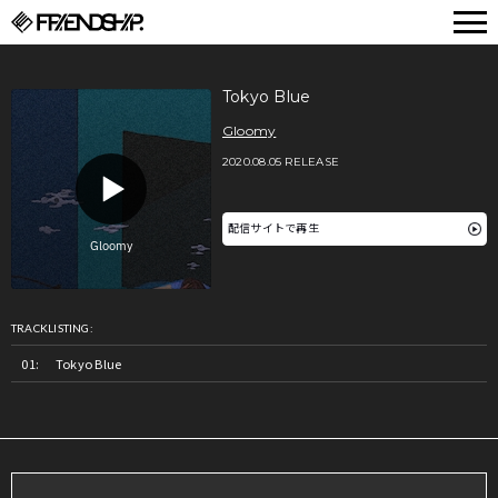
FRIENDSHIP.
Tokyo Blue
Gloomy
2020.08.05 RELEASE
配信サイトで再生
TRACKLISTING:
Tokyo Blue