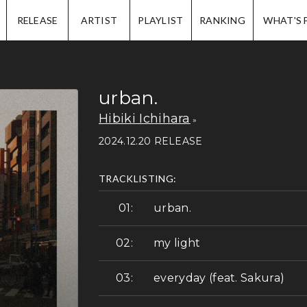
IP.
RELEASE
ARTIST
PLAYLIST
RANKING
WHAT'S 
urban.
Hibiki Ichihara
2024.12.20 RELEASE
TRACKLISTING:
urban.
my light
everyday (feat. Sakura)