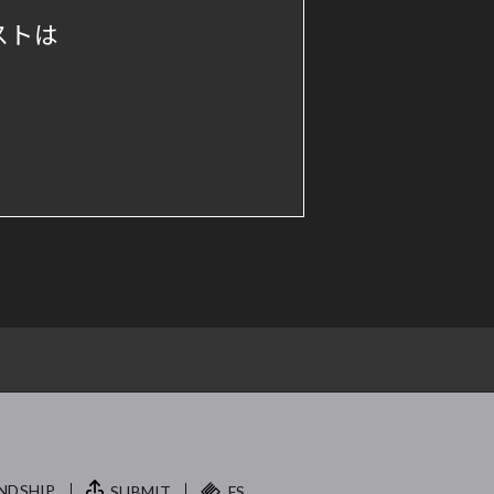
ストは
NDSHIP.
SUBMIT
FS.