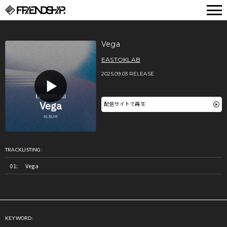
FRIENDSHIP.
Vega
EASTOKLAB
2025.09.03 RELEASE
配信サイトで再生
TRACKLISTING:
Vega
KEYWORD: