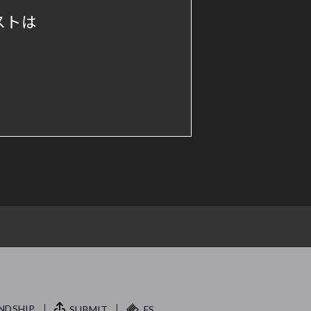
ストは
NDSHIP.
SUBMIT
FS.