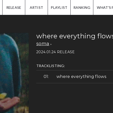
IP.
RELEASE
ARTIST
PLAYLIST
RANKING
WHAT'S 
where everything flow
soma
2024.01.24 RELEASE
TRACKLISTING:
where everything flows