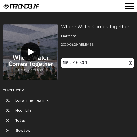
FRIENDSHIP.
Where Water Comes Together
Barbara
2020.04.29 RELEASE
配信サイトで再生
TRACKLISTING:
Long Time (new mix)
Moon Life
Today
Slowdown