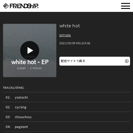
FRIENDSHIP.
white hot
simsiis
2022.03.09 RELEASE
配信サイトで再生
TRACKLISTING:
yodachi
cycling
chouchou
pageant