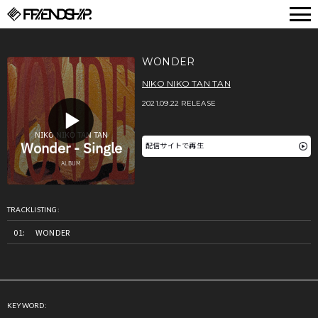
FRIENDSHIP.
WONDER
NIKO NIKO TAN TAN
2021.09.22 RELEASE
配信サイトで再生
TRACKLISTING:
WONDER
KEYWORD: