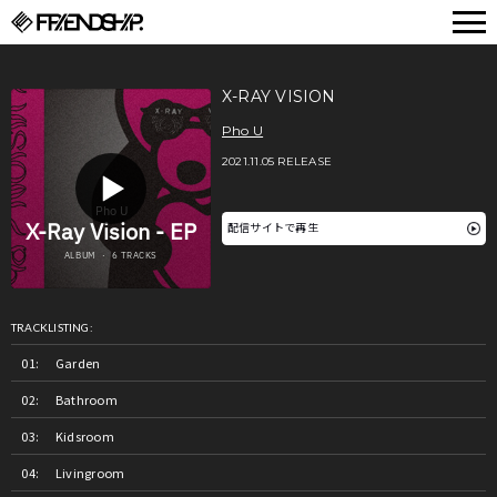
FRIENDSHIP.
X-RAY VISION
Pho U
2021.11.05 RELEASE
配信サイトで再生
TRACKLISTING:
Garden
Bathroom
Kidsroom
Livingroom