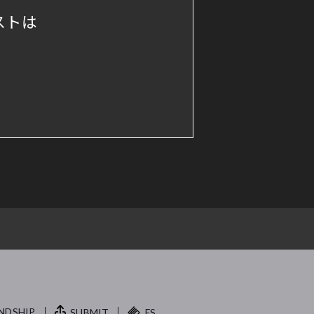
ストは
NDSHIP.
SUBMIT
FS.