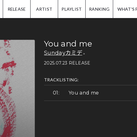
IP.
RELEASE
ARTIST
PLAYLIST
RANKING
WHAT'S 
You and me
Sundayカミデ
2025.07.23 RELEASE
TRACKLISTING:
You and me