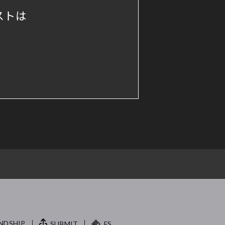
ストは
NDSHIP.
SUBMIT
FS.