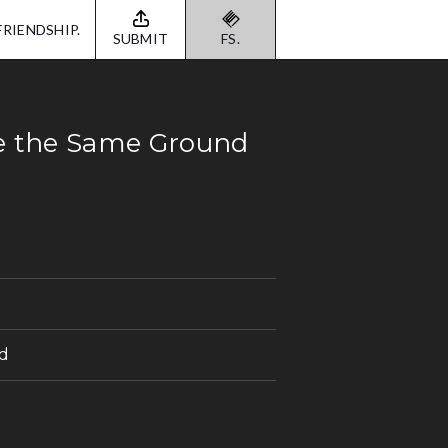
FRIENDSHIP.
SUBMIT
FS.
ee the Same Ground
d