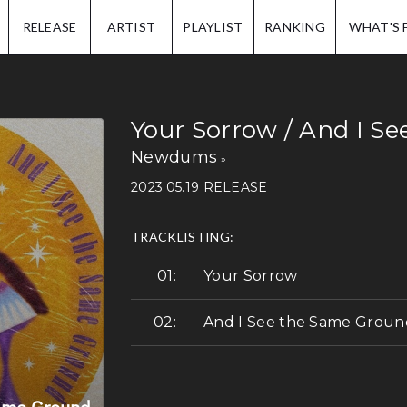
IP.
RELEASE
ARTIST
PLAYLIST
RANKING
WHAT'S 
Your Sorrow / And I S
Newdums
2023.05.19 RELEASE
TRACKLISTING:
Your Sorrow
And I See the Same Groun