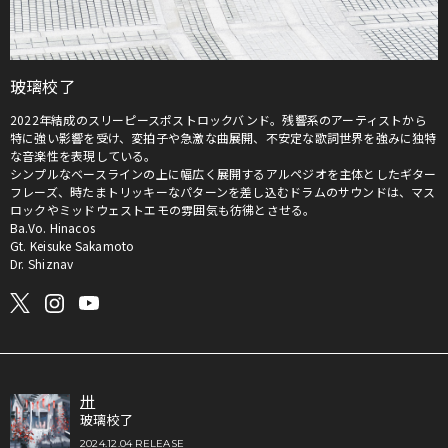
玻璃校了
2022年結成のスリーピースポストロックバンド。残響系のアーティストから
特に強い影響を受け、変拍子や急激な曲展開、不安定な歌詞世界を強みに独特
な音楽性を表現している。
シンプルなベースラインの上に幅広く展開するアルペジオを主体としたギター
フレーズ、時たまトリッキーなパターンを差し込むドラムのサウンドは、マス
ロックやミッドウェストエモの雰囲気も彷彿とさせる。
Ba.Vo. Hinacos
Gt. Keisuke Sakamoto
Dr. Shiznav
卅
玻璃校了
2024.12.04 RELEASE