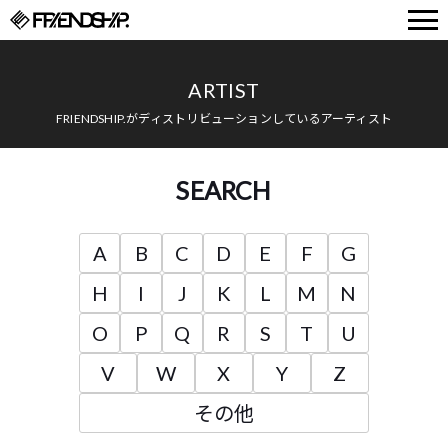
FRIENDSHIP.
ARTIST
FRIENDSHIP.がディストリビューションしているアーティスト
SEARCH
A
B
C
D
E
F
G
H
I
J
K
L
M
N
O
P
Q
R
S
T
U
V
W
X
Y
Z
その他