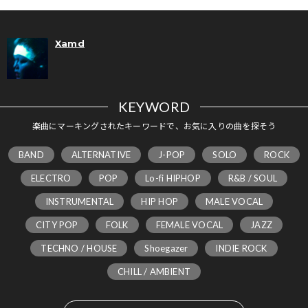
Xamd
KEYWORD
楽曲にマーキングされたキーワードで、お気に入りの曲を探そう
BAND
ALTERNATIVE
J-POP
SOLO
ROCK
ELECTRO
POP
Lo-fi HIPHOP
R&B / SOUL
INSTRUMENTAL
HIP HOP
MALE VOCAL
CITY POP
FOLK
FEMALE VOCAL
JAZZ
TECHNO / HOUSE
Shoegazer
INDIE ROCK
CHILL / AMBIENT