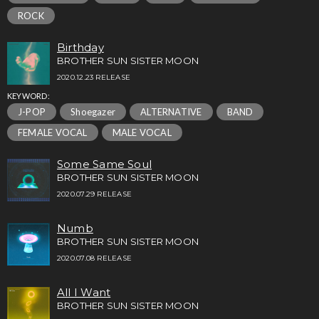
ROCK
Birthday
BROTHER SUN SISTER MOON
2020.12.23 RELEASE
KEYWORD:
J-POP
Shoegazer
ALTERNATIVE
BAND
FEMALE VOCAL
MALE VOCAL
Some Same Soul
BROTHER SUN SISTER MOON
2020.07.29 RELEASE
Numb
BROTHER SUN SISTER MOON
2020.07.08 RELEASE
All I Want
BROTHER SUN SISTER MOON