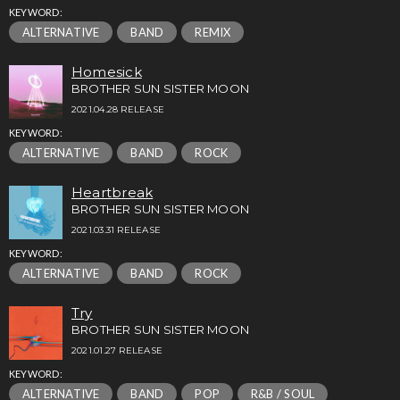
KEYWORD:
ALTERNATIVE
BAND
REMIX
Homesick
BROTHER SUN SISTER MOON
2021.04.28 RELEASE
KEYWORD:
ALTERNATIVE
BAND
ROCK
Heartbreak
BROTHER SUN SISTER MOON
2021.03.31 RELEASE
KEYWORD:
ALTERNATIVE
BAND
ROCK
Try
BROTHER SUN SISTER MOON
2021.01.27 RELEASE
KEYWORD:
ALTERNATIVE
BAND
POP
R&B / SOUL