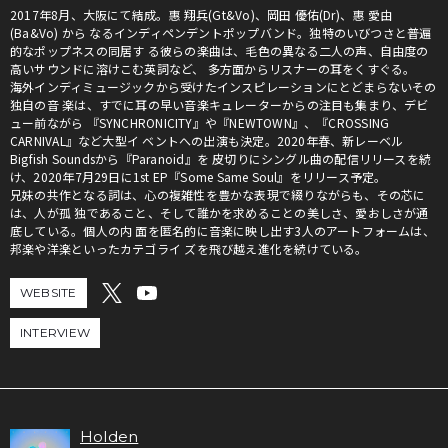
2017年8月、大阪にて結成。惠 翔兵(Gt&Vo)、岡田 優佑(Dr)、惠 愛由
(Ba&Vo) から なるインディペンデントポップバンド。独特のいびつさと普遍
的なポップネスの同居す る彼らの楽曲は、毛色の異なる二人の声、自由度の
高いサウンドに溶けこむ英詞など、 多方面からリスナーの耳をくすぐる。
海外インディミュージックから受けたインスピレーションにとどまらないその
独自の音 楽は、すでに耳の早い音楽キュレーターからの注目も集まり、デビ
ュー前ながら 『SYNCHRONICITY』や『NEWTOWN』、『CROSSING
CARNIVAL』など大型イ ベントへの出演も決定。2020年春、新レーベル
Bigfish Soundsから『Paranoid』を 皮切りにシングル曲の配信リリースを続
け、2020年7月29日に1st EP『Some Same Soul』をリリース予定。
兄妹の共作となる詞は、心の複雑性を豊かな表現で綴りながらも、その芯に
は、人が孤 独であること、そして誰かを求めることの美しさ、愛おしさが通
底している。個人の内 面を匿名的に音楽に映し出す3人のアートフォームは、
邦楽や洋楽といったカテゴライ ズを飛び越え進化を続けている。
WEBSITE
INTERVIEW
Holden