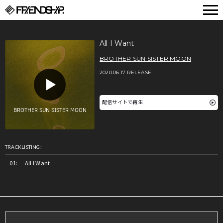
FRIENDSHIP.
All I Want
BROTHER SUN SISTER MOON
2020.06.17 RELEASE
配信サイトで再生
TRACKLISTING:
All I Want