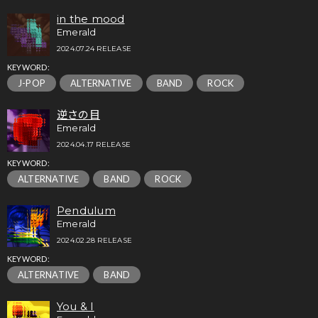
in the mood
Emerald
2024.07.24 RELEASE
KEYWORD:
J-POP
ALTERNATIVE
BAND
ROCK
逆さの目
Emerald
2024.04.17 RELEASE
KEYWORD:
ALTERNATIVE
BAND
ROCK
Pendulum
Emerald
2024.02.28 RELEASE
KEYWORD:
ALTERNATIVE
BAND
You & I