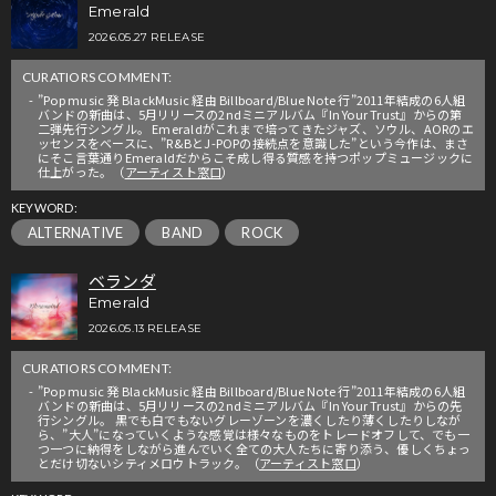
Emerald
2026.05.27 RELEASE
CURATIORS COMMENT:
”Pop music 発 BlackMusic 経由 Billboard/Blue Note 行”2011年結成の6人組
バンドの新曲は、5月リリースの2ndミニアルバム『In Your Trust』からの第
二弾先行シングル。 Emeraldがこれまで培ってきたジャズ、ソウル、AORのエ
ッセンスをベースに、”R&BとJ-POPの接続点を意識した”という今作は、まさ
にそこ言葉通りEmeraldだからこそ成し得る質感を持つポップミュージックに
仕上がった。（
アーティスト窓口
）
KEYWORD:
ALTERNATIVE
BAND
ROCK
ベランダ
Emerald
2026.05.13 RELEASE
CURATIORS COMMENT:
”Pop music 発 BlackMusic 経由 Billboard/Blue Note 行”2011年結成の6人組
バンドの新曲は、5月リリースの2ndミニアルバム『In Your Trust』からの先
行シングル。 黒でも白でもないグレーゾーンを濃くしたり薄くしたりしなが
ら、”大人”になっていくような感覚は様々なものをトレードオフして、でも一
つ一つに納得をしながら進んでいく全ての大人たちに寄り添う、優しくちょっ
とだけ切ないシティメロウトラック。（
アーティスト窓口
）