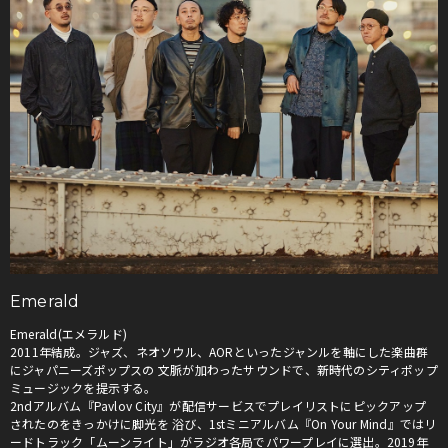
Emerald
Emerald(エメラルド)
2011年結成。ジャズ、ネオソウル、AORといったジャンルを軸にした楽曲群
にジャパニーズポップスの 文脈が加わったサウンドで、新時代のシティポップ
ミュージックを提示する。
2ndアルバム『Pavlov City』が配信サービスでプレイリストにピックアップ
されたのをきっかけに脚光を 浴び、1stミニアルバム『On Your Mind』ではリ
ードトラック「ムーンライト」がラジオ各局でパワープレイに選出。2019年