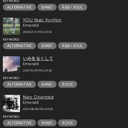
KEYWORD:
ALTERNATIVE
BAND
R&B / SOUL
YOU feat. YonYon
Emerald
2026.01.14 RELEASE
KEYWORD:
ALTERNATIVE
BAND
R&B / SOUL
いみをなくして
Emerald
2025.10.29 RELEASE
KEYWORD:
ALTERNATIVE
BAND
ROCK
Neo Oriented
Emerald
2024.08.28 RELEASE
KEYWORD:
ALTERNATIVE
BAND
ROCK