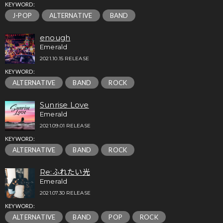
KEYWORD:
J-POP
ALTERNATIVE
BAND
enough
Emerald
2021.10.15 RELEASE
KEYWORD:
ALTERNATIVE
BAND
ROCK
Sunrise Love
Emerald
2021.09.01 RELEASE
KEYWORD:
ALTERNATIVE
BAND
ROCK
Re:ふれたい光
Emerald
2021.07.30 RELEASE
KEYWORD:
ALTERNATIVE
BAND
POP
ROCK