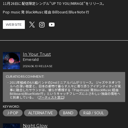
11月26日に配信限定シングル"UP TO YOU/MIRAGE”をリリース。
Pop music 発 BlackMusic 経由 Billboard/Blue Note 行
WEBSITE
In Your Trust
Emerald
2026.06.10 RELEASE
CURATIORS COMMENT:
2011年結成の6人組バンドの2ndミニアルバムがリリース。 ジャズやネオソウ
ルへの深い敬愛と、日本の都市で暮らす人々に寄り添うアイデンティティが見
事に融合したサウンドは、彼らが標榜する「Pop music 発 BlackMusic 経由
Billboard/Blue Note 行」というキャッチフレーズにふさわしい独自の境地へ
と到達している。（
アーティスト窓口
）
KEYWORD:
J-POP
ALTERNATIVE
BAND
R&B / SOUL
Night Glow