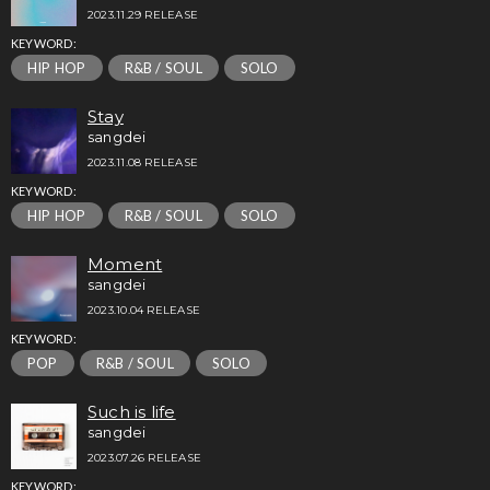
2023.11.29 RELEASE
KEYWORD:
HIP HOP
R&B / SOUL
SOLO
Stay
sangdei
2023.11.08 RELEASE
KEYWORD:
HIP HOP
R&B / SOUL
SOLO
Moment
sangdei
2023.10.04 RELEASE
KEYWORD:
POP
R&B / SOUL
SOLO
Such is life
sangdei
2023.07.26 RELEASE
KEYWORD: