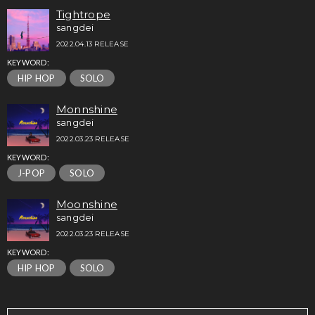
Tightrope
sangdei
2022.04.13 RELEASE
KEYWORD:
HIP HOP
SOLO
Monnshine
sangdei
2022.03.23 RELEASE
KEYWORD:
J-POP
SOLO
Moonshine
sangdei
2022.03.23 RELEASE
KEYWORD:
HIP HOP
SOLO