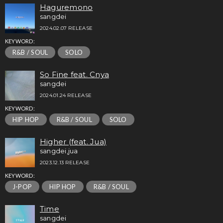
Haguremono
sangdei
2024.02.07 RELEASE
KEYWORD:
R&B / SOUL
SOLO
So Fine feat. Cnya
sangdei
2024.01.24 RELEASE
KEYWORD:
HIP HOP
R&B / SOUL
SOLO
Higher (feat. Jua)
sangdei,jua
2023.12.13 RELEASE
KEYWORD:
J-POP
HIP HOP
R&B / SOUL
Time
sangdei