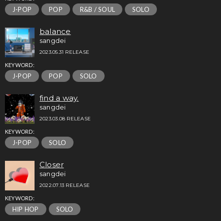
J-POP
POP
R&B / SOUL
SOLO
balance
sangdei
2023.05.31 RELEASE
KEYWORD:
J-POP
POP
SOLO
find a way.
sangdei
2023.03.08 RELEASE
KEYWORD:
J-POP
SOLO
Closer
sangdei
2022.07.13 RELEASE
KEYWORD:
HIP HOP
SOLO