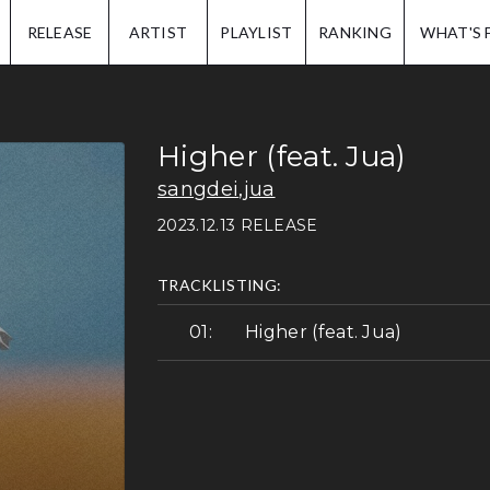
IP.
RELEASE
ARTIST
PLAYLIST
RANKING
WHAT'S 
Higher (feat. Jua)
sangdei
,
jua
2023.12.13 RELEASE
TRACKLISTING:
Higher (feat. Jua)