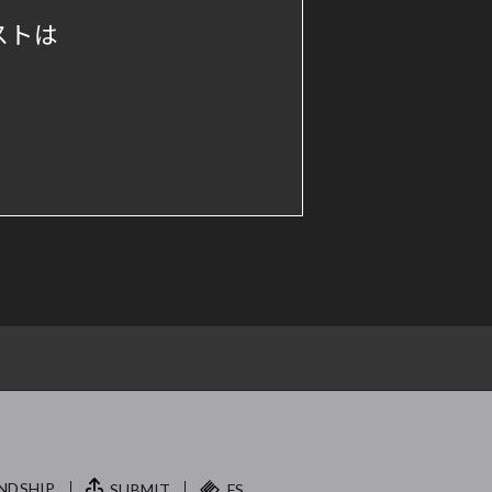
ストは
NDSHIP.
SUBMIT
FS.