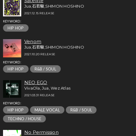
Satellite
Jua,石若駿,SHIMON HOSHINO
2021.12.15 RELEASE
KEYWORD:
HIP HOP
Venom
Jua,石若駿,SHIMON HOSHINO
2021.10.20 RELEASE
KEYWORD:
HIP HOP
R&B / SOUL
NEO EGO
VivaOla, Jua, Wez Atlas
2021.03.31 RELEASE
KEYWORD:
HIP HOP
MALE VOCAL
R&B / SOUL
TECHNO / HOUSE
No Permission