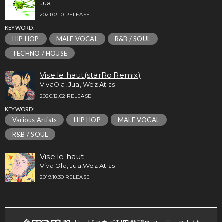
Jua
2021.03.10 RELEASE
KEYWORD:
HIP HOP
MALE VOCAL
R&B / SOUL
TECHNO / HOUSE
Vise le haut(starRo Remix)
VivaOla, Jua, Wez Atlas
2020.12.02 RELEASE
KEYWORD:
Various Artists
HIP HOP
MALE VOCAL
R&B / SOUL
Vise le haut
Viva Ola, Jua,Wez Atlas
2019.10.30 RELEASE