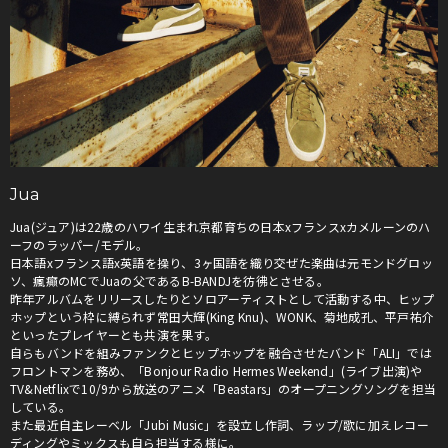
Jua
Jua(ジュア)は22歳のハワイ生まれ京都育ちの日本xフランスxカメルーンのハ
ーフのラッパー/モデル。
日本語xフランス語x英語を操り、3ヶ国語を織り交ぜた楽曲は元モンドグロッ
ソ、瘋癲のMCでJuaの父であるB-BANDJを彷彿とさせる。
昨年アルバムをリリースしたりとソロアーティストとして活動する中、ヒップ
ホップという枠に縛られず常田大輝(King Knu)、WONK、菊地成孔、平戸祐介
といったプレイヤーとも共演を果す。
自らもバンドを組みファンクとヒップホップを融合させたバンド「ALI」では
フロントマンを務め、「Bonjour Radio Hermes Weekend」(ライブ出演)や
TV&Netflixで10/9から放送のアニメ「Beastars」のオープニングソングを担当
している。
また最近自主レーベル「Jubi Music」を設立し作詞、ラップ/歌に加えレコー
ディングやミックスも自ら担当する様に。