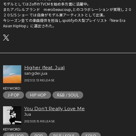
モデルとしてはZoffのTVCMを始め多方面に活躍中。
またアパレルブランド mercibeaucoup,とのコラボレーションが実現し２０
２０S/S ショー では自身がモデル兼アーティストとして出演。
今シーズン全ての楽曲提供を担当しspotifyの大型プレイリスト「New Era
Asian HipHop」に選出された。
Higher (feat. Jua)
sangdei,jua
2023.12.13 RELEASE
KEYWORD:
J-POP
HIP HOP
R&B / SOUL
You Don’t Really Love Me
Jua
2023.03.15 RELEASE
KEYWORD: