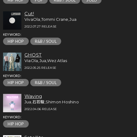
HIP HOP
POP
R&B / SOUL
SOLO
Cut!
VivaOla,Tommi Crane,Jua
2022.07.27 RELEASE
KEYWORD:
HIP HOP
R&B / SOUL
GHOST
ViaOla,Jua,Wez Atlas
2022.05.25 RELEASE
KEYWORD:
HIP HOP
R&B / SOUL
Waving
Jua,石若駿,Shimon Hoshino
2022.04.06 RELEASE
KEYWORD:
HIP HOP