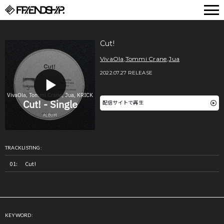
FRIENDSHIP.
Cut!
VivaOla
,
Tommi Crane
,
Jua
2022.07.27 RELEASE
配信サイトで再生
TRACKLISTING:
Cut!
KEYWORD: