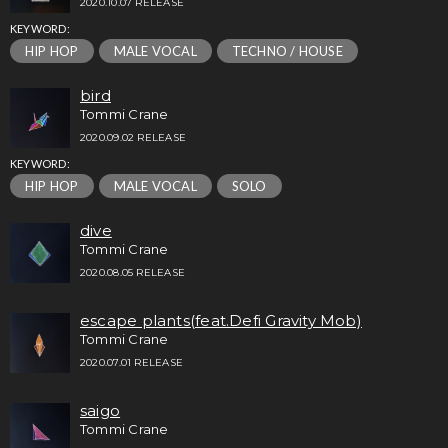
2020.10.07 RELEASE
KEYWORD:
HIP HOP
MALE VOCAL
TECHNO / HOUSE
bird
Tommi Crane
2020.09.02 RELEASE
KEYWORD:
HIP HOP
MALE VOCAL
SOLO
dive
Tommi Crane
2020.08.05 RELEASE
escape plants(feat.Defi Gravity Mob)
Tommi Crane
2020.07.01 RELEASE
saigo
Tommi Crane