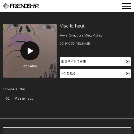
FRIENDSHIP.
Vise le haut
Viva Ola
,
Jua
,
Wez Atlas
2019.10.30 RELEASE
配信サイトで再生
MVを見る
TRACKLISTING:
Vise le haut