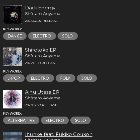
Dark Energy
Shōtaro Aoyama
2023.06.07 RELEASE
KEYWORD:
DANCE
ELECTRO
SOLO
Shiretoko EP
Shōtaro Aoyama
2022.01.19 RELEASE
KEYWORD:
J-POP
ELECTRO
FOLK
SOLO
Ainu Utasa EP
Shōtaro Aoyama
2020.12.23 RELEASE
KEYWORD:
ALTERNATIVE
ELECTRO
SOLO
Ihunke feat. Fukiko Goukon