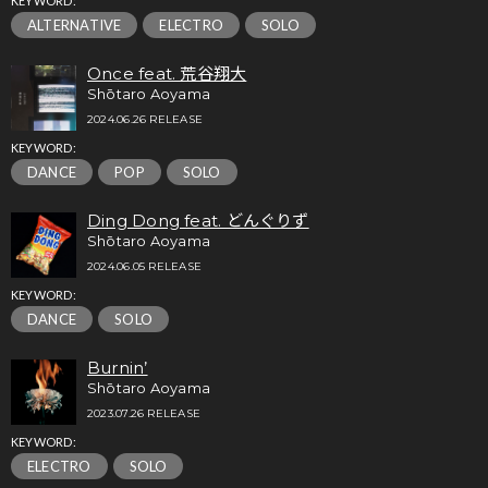
KEYWORD:
ALTERNATIVE
ELECTRO
SOLO
Once feat. 荒谷翔大
Shōtaro Aoyama
2024.06.26 RELEASE
KEYWORD:
DANCE
POP
SOLO
Ding Dong feat. どんぐりず
Shōtaro Aoyama
2024.06.05 RELEASE
KEYWORD:
DANCE
SOLO
Burnin’
Shōtaro Aoyama
2023.07.26 RELEASE
KEYWORD:
ELECTRO
SOLO