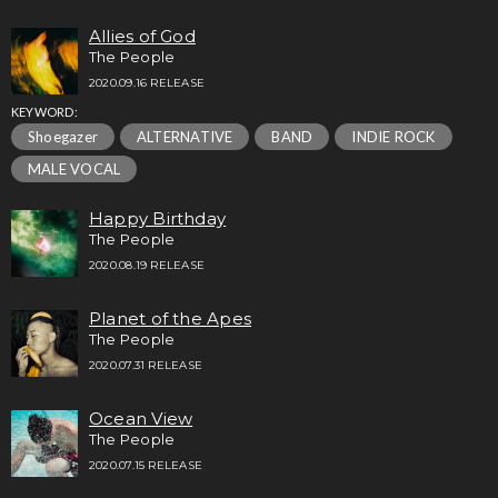
Allies of God
The People
2020.09.16 RELEASE
KEYWORD:
Shoegazer
ALTERNATIVE
BAND
INDIE ROCK
MALE VOCAL
Happy Birthday
The People
2020.08.19 RELEASE
Planet of the Apes
The People
2020.07.31 RELEASE
Ocean View
The People
2020.07.15 RELEASE