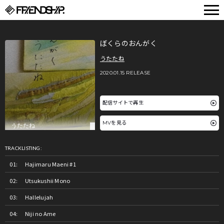
FRIENDSHIP.
ぼくらのおんがく
うたたね
2020.01.15 RELEASE
配信サイトで再生
MVを見る
TRACKLISTING:
Hajimaru Maeni #1
Utsukushii Mono
Hallelujah
Niji no Ame