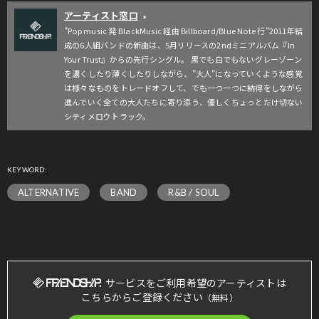
アーティスト窓口
»
”Pop music 発 BlackMusic 経由 Billboard/Blue Note 行”2011年結
成の6人組バンドの新曲は、5月リリースの2ndミニアルバム『In
Your Trust』からの先行シングル。 黒でも白でもないグレーゾーン
を濃くしたり薄くしたりしながら、”大人”になっていくような感覚
は様々なものをトレードオフして、でも一つ一つに納得をしながら
進んでいく全ての大人たちに寄り添う、優しくちょっとだけ切ない
シティメロウトラック。
KEYWORD:
ALTERNATIVE
BAND
R&B / SOUL
サービスをご利用希望のアーティストは
こちらからご登録ください
（無料）