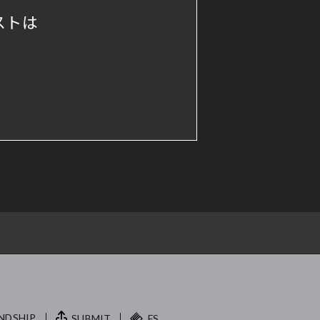
ストは
NDSHIP.
SUBMIT
FS.