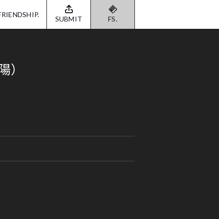
FRIENDSHIP.
SUBMIT
FS.
江陽）