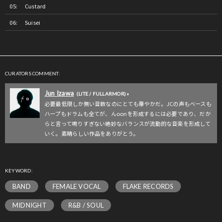
Custard
Suisei
CURATORS COMMENT:
Jun Izawa
(LITE / FULLARMOR) »
必要最低限しか無い音数なのにとても華やかだ。JCの声もベースも
ハープもドラムも全てが、んoonを形成するには必要であり、だか
らと言って鳴りすぎない絶妙なバランスが流動的な音楽を形成して
いく。素晴らしい作品をありがとう。
KEYWORD:
BAND
FEMALE VOCAL
FLAKE RECORDS
MIDNIGHT
R&B / SOUL