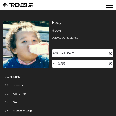
FRIENDSHIP.
Body
んoon
2019.06.05 RELEASE
配信サイトで再生
MVを見る
TRACKLISTING:
Lumen
Body Feel
Gum
Summer Child