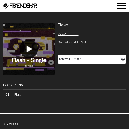
FRIENDSHIP.
Flash
WAZGOGG
2023.01.25 RELEASE
配信サイトで再生
TRACKLISTING:
Flash
KEYWORD: