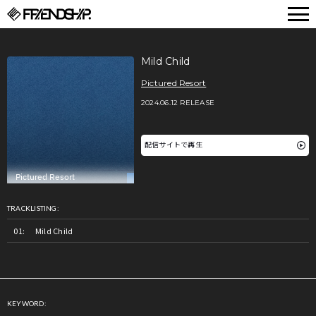
FRIENDSHIP.
Mild Child
Pictured Resort
2024.06.12 RELEASE
配信サイトで再生
TRACKLISTING:
Mild Child
KEYWORD: